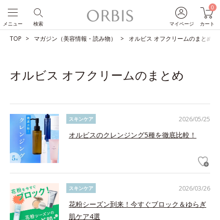
0
メニュー
検索
マイページ
カート
TOP
マガジン（美容情報・読み物）
オルビス オフクリームのまとめ
オルビス オフクリームのまとめ
2026/05/25
スキンケア
オルビスのクレンジング5種を徹底比較！
2026/03/26
スキンケア
花粉シーズン到来！今すぐブロック＆ゆらぎ
肌ケア4選