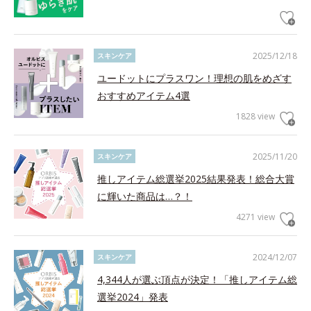
2025/12/18
スキンケア
ユードットにプラスワン！理想の肌をめざす
おすすめアイテム4選
1828 view
2025/11/20
スキンケア
推しアイテム総選挙2025結果発表！総合大賞
に輝いた商品は…？！
4271 view
2024/12/07
スキンケア
4,344人が選ぶ頂点が決定！「推しアイテム総
選挙2024」発表