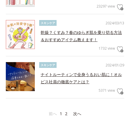
23297 view
2024/03/13
スキンケア
乾燥？くすみ？春のゆらぎ肌を乗り切る方法
＆おすすめアイテム教えます！
1732 view
2024/01/29
スキンケア
ナイトルーティンで全身うるおい肌に！オル
ビス社員の徹底ケアとは？
5371 view
前へ
1
2
次へ