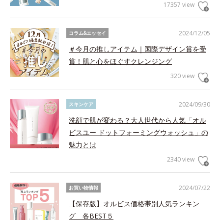
17357 view
2024/12/05
コラム&エッセイ
＃今月の推しアイテム｜国際デザイン賞を受
賞！肌と心をほぐすクレンジング
320 view
2024/09/30
スキンケア
洗顔で肌が変わる？大人世代から人気「オル
ビスユー ドットフォーミングウォッシュ」の
魅力とは
2340 view
2024/07/22
お買い物情報
【保存版】オルビス価格帯別人気ランキン
グ 各BEST５