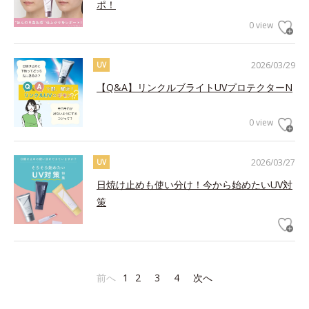
ポ！
0 view
2026/03/29
UV
【Q&A】リンクルブライトUVプロテクターN
0 view
2026/03/27
UV
日焼け止めも使い分け！今から始めたいUV対
策
前へ
1
2
3
4
次へ