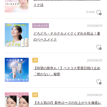
イク法
0 view
2026/06/29
ベースメイク
どろどろ・テカテカメイクくずれを防止！夏
のベースメイク
2026/06/20
UV
【待望の新色も！】ベスコス受賞日焼け止め
「焼かない」秘密
2026/06/20
UV
【大人気UV】新色ローズの仕上がりを徹底レ