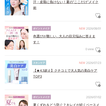
汗・皮脂に負けない！夏の“ここだけ”メイク
術
NEW
2026/08/01
ポイントメイク
色選びが難しい…大人の目元悩みに答えま
す！
0 view
NEW
2026/07/23
スキンケア
【★4.3超え】クチコミで大人気の美白ケア
TOP3
2026/07/02
ポイントメイク
夏くずれをどう防ぐ？キレイが続くベースメ