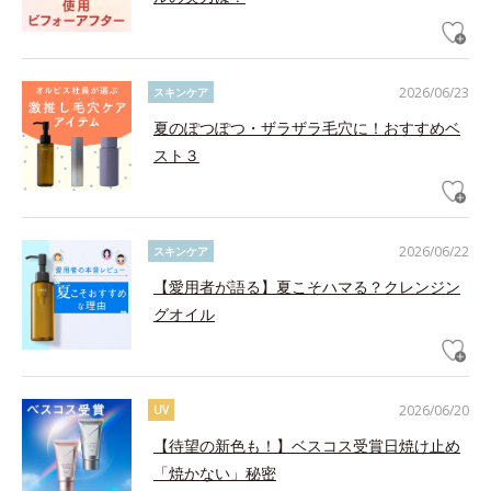
2026/06/23
スキンケア
夏のぽつぽつ・ザラザラ毛穴に！おすすめベ
スト３
2026/06/22
スキンケア
【愛用者が語る】夏こそハマる？クレンジン
グオイル
2026/06/20
UV
【待望の新色も！】ベスコス受賞日焼け止め
「焼かない」秘密