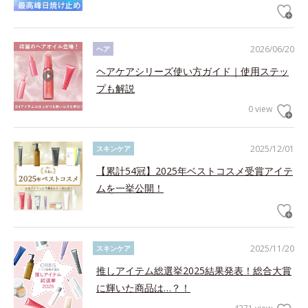
2026/06/20
ヘア
ヘアケアシリーズ使い方ガイド｜使用ステッ
プも解説
0 view
2025/12/01
スキンケア
【累計54冠】2025年ベストコスメ受賞アイテ
ムを一挙公開！
2025/11/20
スキンケア
推しアイテム総選挙2025結果発表！総合大賞
に輝いた商品は…？！