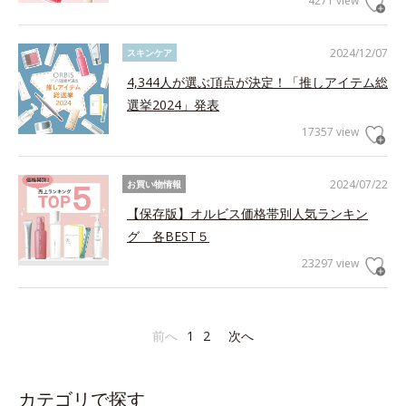
4271 view
2024/12/07
スキンケア
4,344人が選ぶ頂点が決定！「推しアイテム総
選挙2024」発表
17357 view
2024/07/22
お買い物情報
【保存版】オルビス価格帯別人気ランキン
グ 各BEST５
23297 view
前へ
1
2
次へ
カテゴリで探す