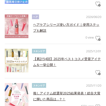
2026/06/20
ヘア
ヘアケアシリーズ使い方ガイド｜使用ステッ
プも解説
0 view
2025/12/01
スキンケア
【累計54冠】2025年ベストコスメ受賞アイテ
ムを一挙公開！
2025/11/20
スキンケア
推しアイテム総選挙2025結果発表！総合大賞
に輝いた商品は…？！