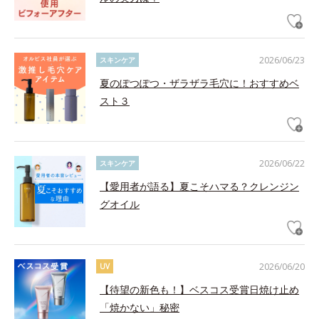
2026/06/23
スキンケア
夏のぽつぽつ・ザラザラ毛穴に！おすすめベ
スト３
2026/06/22
スキンケア
【愛用者が語る】夏こそハマる？クレンジン
グオイル
2026/06/20
UV
【待望の新色も！】ベスコス受賞日焼け止め
「焼かない」秘密