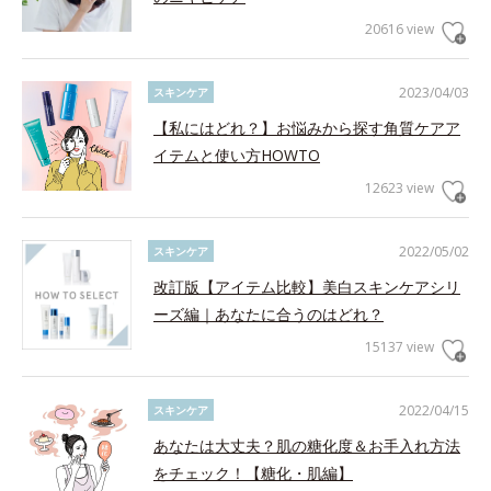
20616 view
2023/04/03
スキンケア
【私にはどれ？】お悩みから探す角質ケアア
イテムと使い方HOWTO
12623 view
2022/05/02
スキンケア
改訂版【アイテム比較】美白スキンケアシリ
ーズ編｜あなたに合うのはどれ？
15137 view
2022/04/15
スキンケア
あなたは大丈夫？肌の糖化度＆お手入れ方法
をチェック！【糖化・肌編】