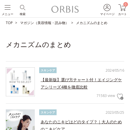
0
メニュー
検索
マイページ
カート
TOP
マガジン（美容情報・読み物）
メカニズムのまとめ
メカニズムのまとめ
2024/05/16
スキンケア
【最新版】選び方チャート付！エイジングケ
アシリーズ4種を徹底比較
71583 view
2023/05/25
スキンケア
あなたのニキビはどのタイプ？｜大人のため
のニキビケア