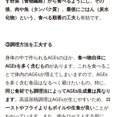
ず野菜（食物繊維）から食べるようにし、その
後、肉や魚（タンパク質）、最後にごはん（炭水
化物）という、食べる順番の工夫
も有効です。
③調理方法を工夫する
身体の中で作られるAGEsのほか、
食べ物自体に
AGEsを多く含むもの
があります。これを食べるこ
とで体内のAGEsが増えてしまいますので、AGEs
を多く含む食品はなるべく避けたいもの。特に、
同じ食材でも調理法によってAGEs生成量は異なり
ます
。高温加熱調理はAGEsが生じやすいため、
ロ
ーストやフライよりもボイルや生食が良い
ことが
わかっています。また、肉をローストする前に、