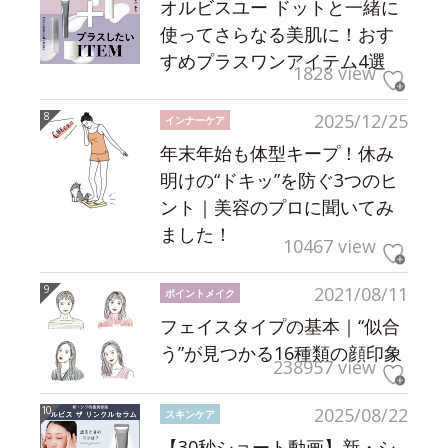
オルビスユー ドットと一緒に
使ってさらなる美肌に！おす
すめプラスワンアイテム4選
1828 view
2025/12/25
インナーケア
年末年始も体型キープ！休み
明けの“ドキッ”を防ぐ3つのヒ
ント｜美容のプロに聞いてみ
ました！
10467 view
2021/08/11
ポイントメイク
フェイスタイプの基本｜“似合
う”が見つかる16種類の顔印象
238957 view
2025/08/22
スキンケア
【30秒ショート動画】新・シ