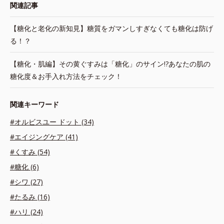
関連記事
【糖化と老化の新知見】糖質をガマンしすぎなくても糖化は防げ
る！？
【糖化・肌編】その黄ぐすみは「糖化」のサイン!?あなたの肌の
糖化度＆お手入れ方法をチェック！
関連キーワード
#オルビスユー ドット (34)
#エイジングケア (41)
#くすみ (54)
#糖化 (6)
#シワ (27)
#たるみ (16)
#ハリ (24)