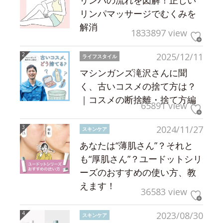
リンパの流れを図解！正しい
リンパマッサージでむくみを
解消
1833897 view
2025/12/11
ライフスタイル
マシンガンズ滝沢さんに聞
く、古いコスメの捨て方は？
｜コスメの断捨離・捨て方編
65891 view
2024/11/27
スキンケア
あなたは“薄肌さん”？それと
も“厚肌さん”？ユードットシリ
ーズのおすすめの使い方、教
えます！
36583 view
2023/08/30
スキンケア