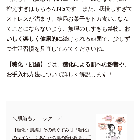
控えすぎはもちろんNGです。また、我慢しすぎて
ストレスが溜まり、結局お菓子をドカ食い…なん
てことにならないよう、無理のしすぎも禁物。
お
いしく楽しく健康的に
続けられる範囲で、少しず
つ生活習慣を見直してみてくださいね。
【糖化・肌編】
では、
糖化による肌への影響
や、
お手入れ方法
について詳しく解説します！
＼肌編もチェック！／
【糖化・肌編】その黄ぐすみは「糖化」
のサイン！？あなたの肌の糖化度＆お手