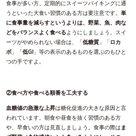
食事が多い方、定期的にスイーツバイキングに通
うといった大食い習慣のある方は要注意です。
単
に食事量を減らすというよりは、野菜、魚、肉な
どをバランスよく食べる
ようにしましょう。スイ
ーツがやめられない場合は、「
低糖質
」「
ロカ
ボ
」「
低GI
」等の表示のあるものを選ぶのもひと
つの手ですよ。
②食べ方や食べる順番を工夫する
血糖値の急激な上昇
は糖化促進の大きな原因と言
われています。朝食や昼食を抜く習慣のある方
や、早食いの方は見直しましょう。食事の際は
ま