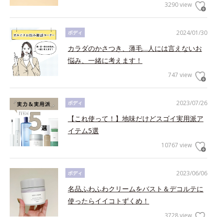
3290 view
2024/01/30
ボディ
カラダのかさつき、薄毛…人には言えないお
悩み、一緒に考えます！
747 view
2023/07/26
ボディ
【これ使って！】地味だけどスゴイ実用派ア
イテム5選
10767 view
2023/06/06
ボディ
名品ふわふわクリームをバスト＆デコルテに
使ったらイイコトずくめ！
3728 view