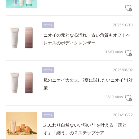
2025/10/13
ボディ
ニオイの元となる汚れ・古い角質もオフ！ヘ
レナスのボディクレンザー
1563 view
2025/08/02
ボディ
私のニオイ大丈夫…!?夏に試したいニオイ*1対
策
3512 view
2024/10/22
ボディ
ふんわり自然ないい匂い*1を叶える「落と
す」「纏う」の２ステップケア