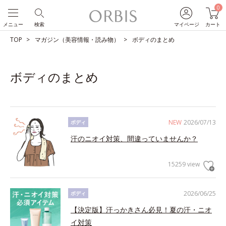
0
メニュー
検索
マイページ
カート
TOP
マガジン（美容情報・読み物）
ボディのまとめ
ボディのまとめ
NEW
2026/07/13
ボディ
汗のニオイ対策、間違っていませんか？
15259 view
2026/06/25
ボディ
【決定版】汗っかきさん必見！夏の汗・ニオ
イ対策