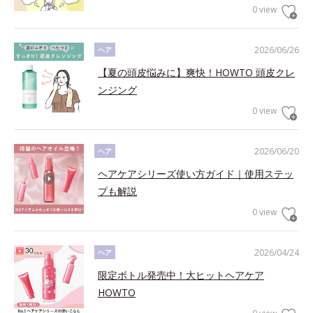
0 view
2026/06/26
ヘア
【夏の頭皮悩みに】爽快！HOWTO 頭皮クレ
ンジング
0 view
2026/06/20
ヘア
ヘアケアシリーズ使い方ガイド｜使用ステッ
プも解説
0 view
2026/04/24
ヘア
限定ボトル発売中！大ヒットヘアケア
HOWTO