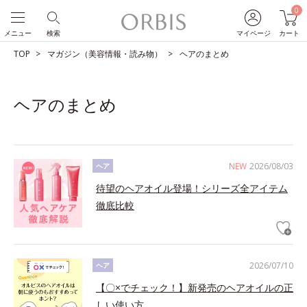
0
メニュー
検索
マイページ
カート
TOP
マガジン（美容情報・読み物）
ヘアのまとめ
ヘアのまとめ
NEW
2026/08/03
ヘア
待望のヘアオイル登場！シリーズ全アイテム
徹底比較
2026/07/10
ヘア
【〇×でチェック！】新発売のヘアオイルの正
しい使い方