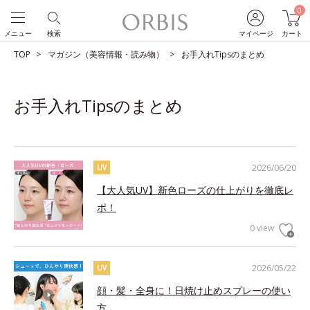
0
メニュー
検索
マイページ
カート
TOP
マガジン（美容情報・読み物）
お手入れTipsのまとめ
お手入れTipsのまとめ
2026/06/20
UV
【大人気UV】新色ローズの仕上がりを徹底レ
ポ！
0 view
2026/05/22
UV
顔・髪・全身に！日焼け止めスプレーの使い
方