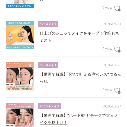
0 view
2026/05/21
ベースメイク
仕上げのシュッでメイクをキープ！化粧もち
ミスト
0 view
2026/03/20
ベースメイク
【動画で解説】下地で叶える毛穴レス*つるん
っ肌
0 view
2026/02/24
ポイントメイク
【動画で解説】“ハート塗り”チークで大人メ
イクを格上げ！