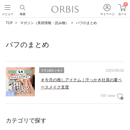
0
メニュー
検索
マイページ
カート
TOP
マガジン（美容情報・読み物）
パフのまとめ
パフのまとめ
2025/05/02
コラム&エッセイ
＃今月の推しアイテム｜汗っかき社員の夏ベ
ースメイク支度
597 view
カテゴリで探す