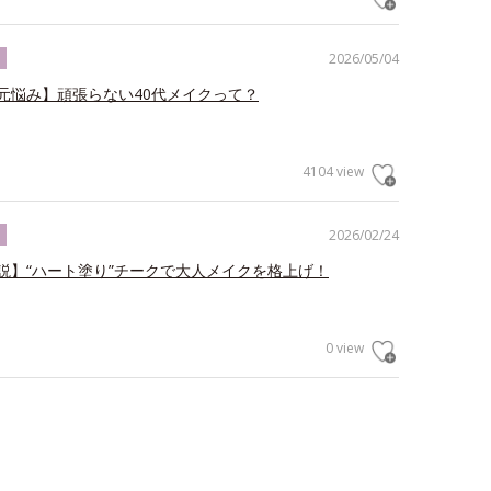
2026/05/04
ク
元悩み】頑張らない40代メイクって？
4104 view
2026/02/24
ク
説】“ハート塗り”チークで大人メイクを格上げ！
0 view