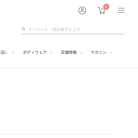
0
検
索
食品）
ボディウェア
店舗情報
マガジン