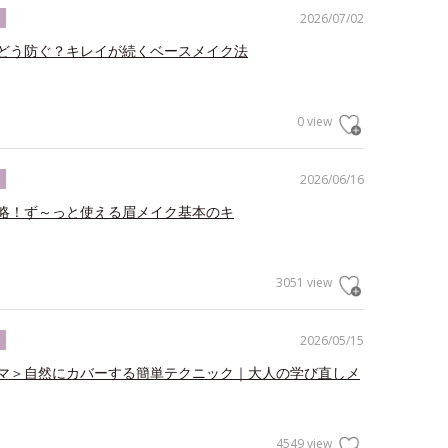
2026/07/02
ク
どう防ぐ？キレイが続くベースメイク法
0 view
2026/06/16
ク
略！ず～っと使える眉メイク基本のキ
3051 view
2026/05/15
ク
マ＞自然にカバーする簡単テクニック｜大人の学び直しメ
4549 view