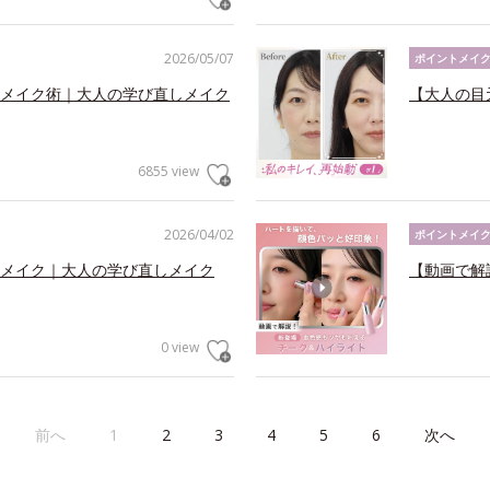
2026/05/07
ポイントメイ
メイク術｜大人の学び直しメイク
【大人の目
6855 view
2026/04/02
ポイントメイ
メイク｜大人の学び直しメイク
【動画で解
0 view
前へ
1
2
3
4
5
6
次へ