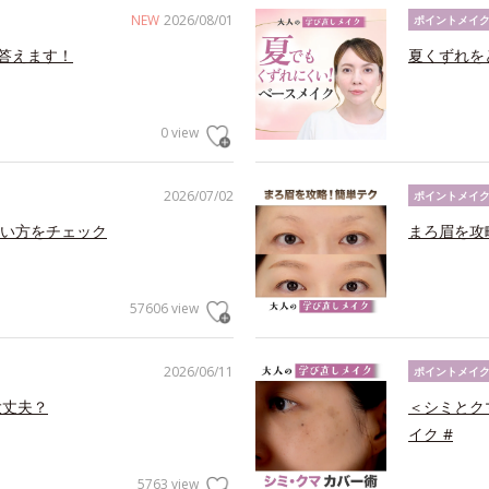
NEW
2026/08/01
ポイントメイ
答えます！
夏くずれを
0 view
2026/07/02
ポイントメイ
い方をチェック
まろ眉を攻
57606 view
2026/06/11
ポイントメイ
大丈夫？
＜シミとク
イク #
5763 view