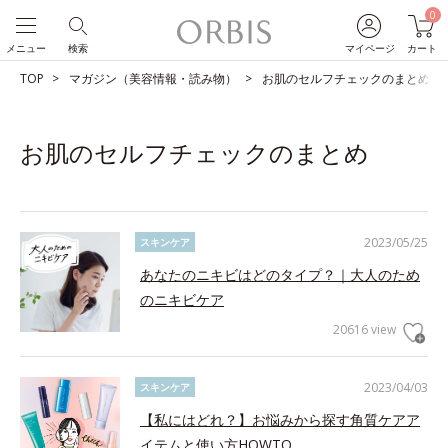
0
メニュー
検索
マイページ
カート
TOP
マガジン（美容情報・読み物）
お肌のセルフチェックのまとめ
お肌のセルフチェックのまとめ
2023/05/25
スキンケア
あなたのニキビはどのタイプ？｜大人のため
のニキビケア
20616 view
2023/04/03
スキンケア
【私にはどれ？】お悩みから探す角質ケアア
イテムと使い方HOWTO