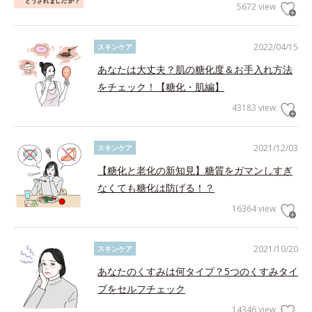
5672 view
2022/04/15
スキンケア
あなたは大丈夫？肌の糖化度＆お手入れ方法
をチェック！【糖化・肌編】
43183 view
2021/12/03
スキンケア
【糖化と老化の新知見】糖質をガマンしすぎ
なくても糖化は防げる！？
16364 view
2021/10/20
スキンケア
あなたのくすみは何タイプ？5つのくすみタイ
プをセルフチェック
14346 view