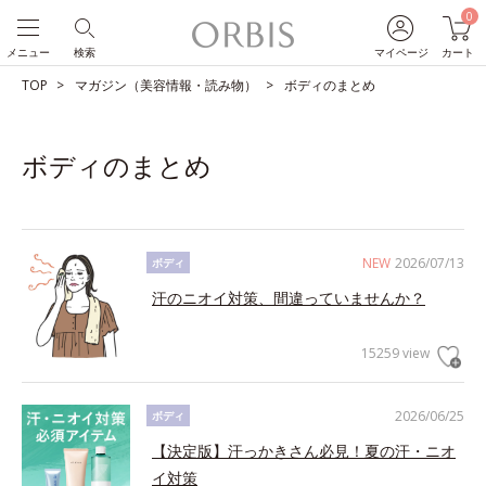
0
メニュー
検索
マイページ
カート
TOP
マガジン（美容情報・読み物）
ボディのまとめ
ボディのまとめ
NEW
2026/07/13
ボディ
汗のニオイ対策、間違っていませんか？
15259 view
2026/06/25
ボディ
【決定版】汗っかきさん必見！夏の汗・ニオ
イ対策