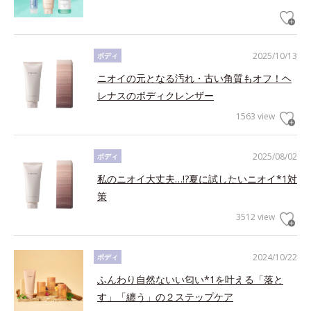
2025/10/13
ボディ
ニオイの元となる汚れ・古い角質もオフ！ヘ
レナスのボディクレンザー
1563 view
2025/08/02
ボディ
私のニオイ大丈夫…!?夏に試したいニオイ*1対
策
3512 view
2024/10/22
ボディ
ふんわり自然ないい匂い*1を叶える「落と
す」「纏う」の２ステップケア