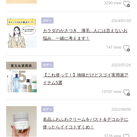
3290 view
2024/01/30
ボディ
カラダのかさつき、薄毛…人には言えないお
悩み、一緒に考えます！
747 view
2023/07/26
ボディ
【これ使って！】地味だけどスゴイ実用派ア
イテム5選
10767 view
2023/06/06
ボディ
名品ふわふわクリームをバスト＆デコルテに
使ったらイイコトずくめ！
3728 view