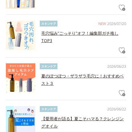
NEW
2026/07/20
スキンケア
毛穴悩み”ごっそり”オフ！編集部ガチ推し
TOP3
2026/06/23
スキンケア
夏のぽつぽつ・ザラザラ毛穴に！おすすめベ
スト３
2026/06/22
スキンケア
【愛用者が語る】夏こそハマる？クレンジン
グオイル