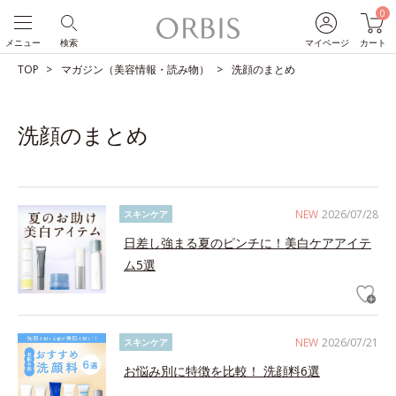
0
メニュー
検索
マイページ
カート
TOP
マガジン（美容情報・読み物）
洗顔のまとめ
洗顔のまとめ
NEW
2026/07/28
スキンケア
日差し強まる夏のピンチに！美白ケアアイテ
ム5選
NEW
2026/07/21
スキンケア
お悩み別に特徴を比較！ 洗顔料6選