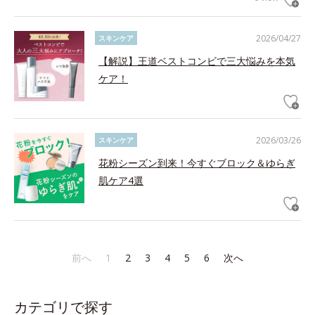
2026/04/27
スキンケア
【解説】王道ベストコンビで三大悩みを本気
ケア！
2026/03/26
スキンケア
花粉シーズン到来！今すぐブロック＆ゆらぎ
肌ケア4選
前へ
1
2
3
4
5
6
次へ
カテゴリで探す