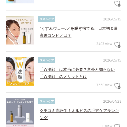
2026/05/15
スキンケア
“くすみヴェール”を脱ぎ捨てる、日本初＆最
高峰コンビとは？
3493 view
2026/05/15
スキンケア
「W洗顔」は本当に必要？意外と知らない
「W洗顔」のメリットとは
7660 view
2026/04/28
スキンケア
クチコミ高評価！オルビスの毛穴ケアランキ
ング
0 view