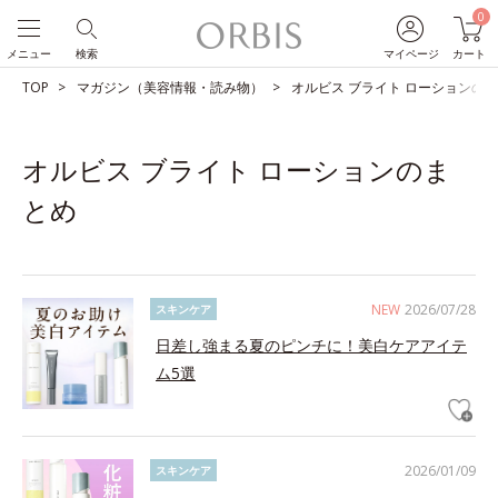
0
メニュー
検索
マイページ
カート
TOP
マガジン（美容情報・読み物）
オルビス ブライト ローションの
オルビス ブライト ローションのま
とめ
NEW
2026/07/28
スキンケア
日差し強まる夏のピンチに！美白ケアアイテ
ム5選
2026/01/09
スキンケア