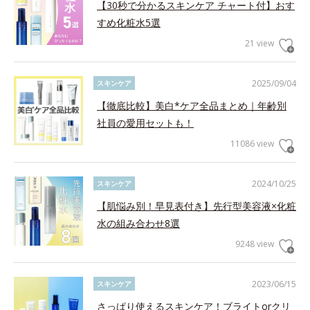
【30秒で分かるスキンケア チャート付】おす
すめ化粧水5選
21 view
2025/09/04
スキンケア
【徹底比較】美白*ケア全品まとめ｜年齢別
社員の愛用セットも！
11086 view
2024/10/25
スキンケア
【肌悩み別！早見表付き】先行型美容液×化粧
水の組み合わせ8選
9248 view
2023/06/15
スキンケア
さっぱり使えるスキンケア！ブライトorクリ