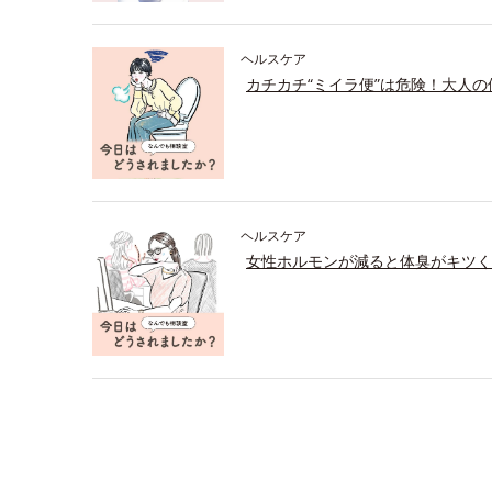
ヘルスケア
カチカチ“ミイラ便”は危険！大人
ヘルスケア
女性ホルモンが減ると体臭がキツく