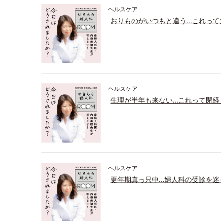
ヘルスケア
おりものがいつもと違う…これって
ヘルスケア
生理が半年も来ない…これって閉経
ヘルスケア
更年期真っ只中…婦人科の受診を迷