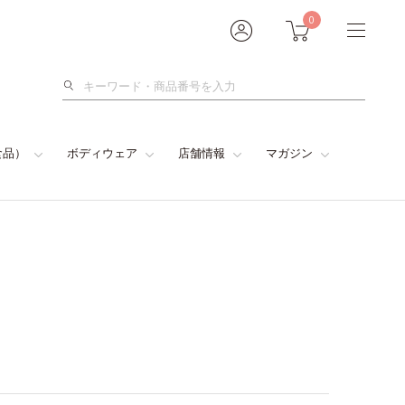
0
検
索
食品）
ボディウェア
店舗情報
マガジン