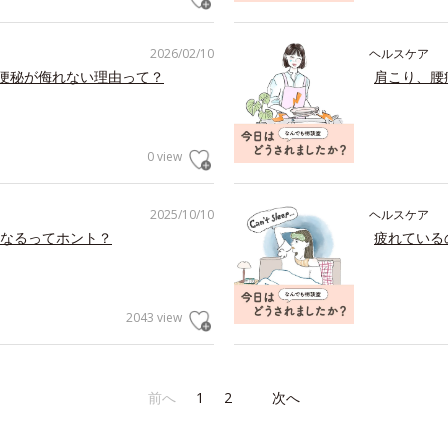
2026/02/10
ヘルスケア
の便秘が侮れない理由って？
肩こり、腰
0 view
2025/10/10
ヘルスケア
なるってホント？
疲れている
2043 view
前へ
1
2
次へ