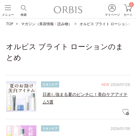
0
メニュー
検索
マイページ
カート
TOP
マガジン（美容情報・読み物）
オルビス ブライト ローションの
オルビス ブライト ローションのま
とめ
NEW
2026/07/28
スキンケア
日差し強まる夏のピンチに！美白ケアアイテ
ム5選
2026/01/09
スキンケア