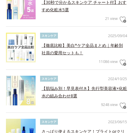
【30秒で分かるスキンケア チャート付】おす
すめ化粧水5選
21 view
2025/09/04
スキンケア
【徹底比較】美白*ケア全品まとめ｜年齢別
社員の愛用セットも！
11086 view
2024/10/25
スキンケア
【肌悩み別！早見表付き】先行型美容液×化粧
水の組み合わせ8選
9248 view
2023/06/15
スキンケア
さっぱり使えるスキンケア！ブライトorクリ