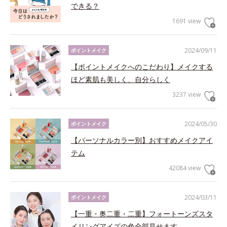
できる？
1691 view
2024/09/11
ポイントメイク
【ポイントメイクへのこだわり】メイクする
ほど素肌も美しく、自分らしく
3237 view
2024/05/30
ポイントメイク
【パーソナルカラー別】おすすめメイクアイ
テム
42084 view
2024/03/11
ポイントメイク
【一重・奥二重・二重】フォートーンズスタ
イリングアイズの色全部見せます