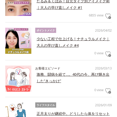
たるみ＆くぼみ！目元タイプ別アイメイク術
｜大人の学び直しメイク #1
6855 view
2026/04/02
ポイントメイク
少ない工程で仕上げる！ナチュラルメイク｜
大人の学び直しメイク #4
0 view
お客様エピソード
2026/03/13
激務、闘病を経て…。40代の今、再び輝き出
した“きっかけ”
0 view
2026/01/09
ライフスタイル
正月太りが継続中。どうしたら体をリセット