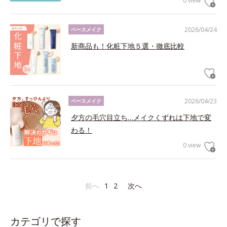
0 view
2026/04/24
ベースメイク
新商品も！化粧下地５選・徹底比較
2026/04/23
ベースメイク
夕方の毛穴目立ち…メイクくずれは下地で変
わる！
0 view
前へ
1
2
次へ
カテゴリで探す