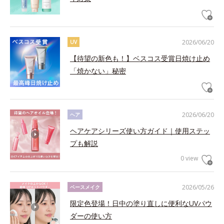
2026/06/20
UV
【待望の新色も！】ベスコス受賞日焼け止め
「焼かない」秘密
2026/06/20
ヘア
ヘアケアシリーズ使い方ガイド｜使用ステッ
プも解説
0 view
2026/05/26
ベースメイク
限定色登場！日中の塗り直しに便利なUVパウ
ダーの使い方