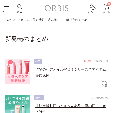
0
メニュー
検索
マイページ
カート
TOP
マガジン（美容情報・読み物）
新発売のまとめ
新発売のまとめ
NEW
2026/08/03
ヘア
待望のヘアオイル登場！シリーズ全アイテム
徹底比較
2026/06/25
ボディ
【決定版】汗っかきさん必見！夏の汗・ニオ
イ対策