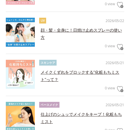
0 view
2026/05/22
UV
顔・髪・全身に！日焼け止めスプレーの使い
方
0 view
2026/05/21
スキンケア
メイクくずれをブロックする”化粧もちミス
ト”って？
0 view
2026/05/21
ベースメイク
仕上げのシュッでメイクをキープ！化粧もち
ミスト