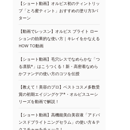
【ショート動画】オルビス初のティントリッ
プ「とろ蜜ティント」おすすめの塗り方3パ
ターン
【動画でレッスン】オルビス ブライト ロー
ションの効果的な使い方｜キレイをかなえる
HOW TO動画
【ショート動画】毛穴レスでなめらかな「つ
る凛肌*」はこうつくる！新・高密着なめら
かファンデの使い方のコツを伝授
【教えて！美容のプロ】ベストコスメ多数受
賞の初期エイジングケア*・オルビスユーシ
リーズを動画で解説！
【ショート動画】高機能美白美容液「アドバ
ンスドブライトニングセラム」の使い方＆テ
クスチャーをチェック！