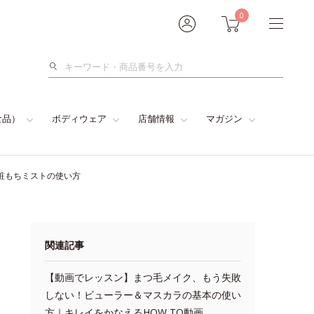
0
検
索
食品）
ボディウェア
店舗情報
マガジン
粧もちミストの使い方
関連記事
【動画でレッスン】まつ毛メイク、もう失敗
しない！ビューラー＆マスカラの基本の使い
方｜キレイをかなえるHOW TO動画