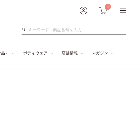
0
検
索
食品）
ボディウェア
店舗情報
マガジン