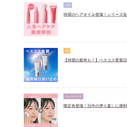
ヘア
待望のヘアオイル登場！シリーズ全
UV
【待望の新色も！】ベスコス受賞日
ベースメイク
限定色登場！日中の塗り直しに便利