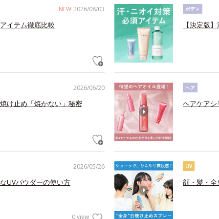
NEW
2026/08/03
ボディ
アイテム徹底比較
【決定版】
2026/06/20
ヘア
焼け止め「焼かない」秘密
ヘアケアシ
2026/05/26
UV
なUVパウダーの使い方
顔・髪・全
0 view