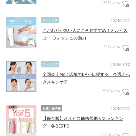
17357 view
2024/09/27
スキンケア
こだわりが無い人にこそおすすめ！オルビス
ユー ウォッシュの魅力
2327 view
2024/08/30
スキンケア
全国売上No.1店舗のBAが伝授する、今選ぶべ
きスキンケア
5628 view
2024/07/22
お買い物情報
【保存版】オルビス価格帯別人気ランキン
グ 各BEST５
23297 view