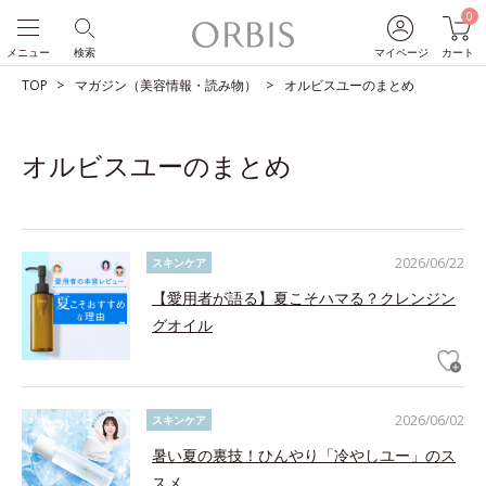
0
メニュー
検索
マイページ
カート
TOP
マガジン（美容情報・読み物）
オルビスユーのまとめ
オルビスユーのまとめ
2026/06/22
スキンケア
【愛用者が語る】夏こそハマる？クレンジン
グオイル
2026/06/02
スキンケア
暑い夏の裏技！ひんやり「冷やしユー」のス
スメ