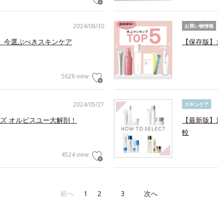
2024/08/30
お買い物情報
る、今選ぶべきスキンケア
【保存版】
5628 view
2024/05/27
スキンケア
ズ オルビスユー大解剖！
【最新版】
較
4524 view
前へ
1
2
3
次へ