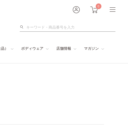
0
検
索
食品）
ボディウェア
店舗情報
マガジン