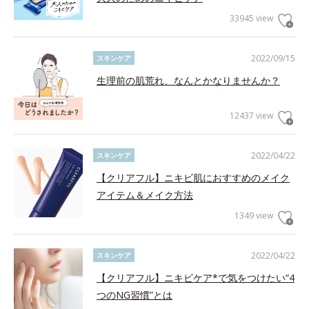
33945 view
2022/09/15
スキンケア
生理前の肌荒れ、なんとかなりませんか？
12437 view
2022/04/22
スキンケア
【クリアフル】ニキビ肌におすすめのメイク
アイテム＆メイク方法
1349 view
2022/04/22
スキンケア
【クリアフル】ニキビケア*で気をつけたい“4
つのNG習慣”とは