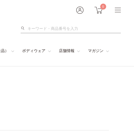
0
検
索
食品）
ボディウェア
店舗情報
マガジン