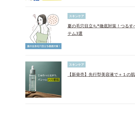
スキンケア
夏の毛穴目立ち*徹底対策！つるす
テム3選
スキンケア
【新発売】先行型美容液で＋１の肌