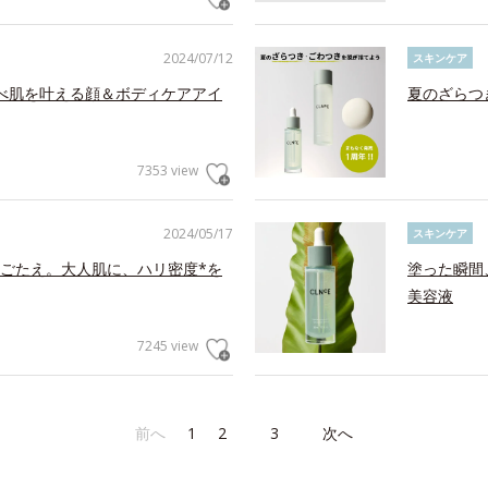
2024/07/12
スキンケア
べ肌を叶える顔＆ボディケアアイ
夏のざらつ
7353 view
2024/05/17
スキンケア
ごたえ。大人肌に、ハリ密度*を
塗った瞬間
美容液
7245 view
前へ
1
2
3
次へ