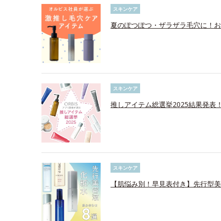
スキンケア
夏のぽつぽつ・ザラザラ毛穴に！お
スキンケア
推しアイテム総選挙2025結果発表
スキンケア
【肌悩み別！早見表付き】先行型美