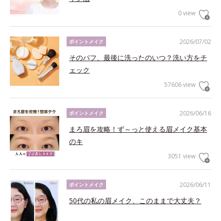
0 view
2026/07/02
ポイントメイク
そのパフ、最後に洗ったのいつ？洗い方をチ
ェック
57606 view
2026/06/16
ポイントメイク
まろ眉を攻略！ず～っと使える眉メイク基本
のキ
3051 view
2026/06/11
ポイントメイク
50代の私の眉メイク、このままで大丈夫？