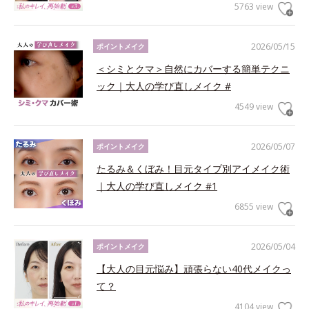
5763 view
2026/05/15
ポイントメイク
＜シミとクマ＞自然にカバーする簡単テクニ
ック｜大人の学び直しメイク #
4549 view
2026/05/07
ポイントメイク
たるみ＆くぼみ！目元タイプ別アイメイク術
｜大人の学び直しメイク #1
6855 view
2026/05/04
ポイントメイク
【大人の目元悩み】頑張らない40代メイクっ
て？
4104 view