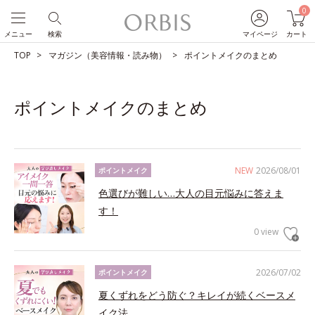
0
メニュー
検索
マイページ
カート
TOP
マガジン（美容情報・読み物）
ポイントメイクのまとめ
ポイントメイクのまとめ
NEW
2026/08/01
ポイントメイク
色選びが難しい…大人の目元悩みに答えま
す！
0 view
2026/07/02
ポイントメイク
夏くずれをどう防ぐ？キレイが続くベースメ
イク法