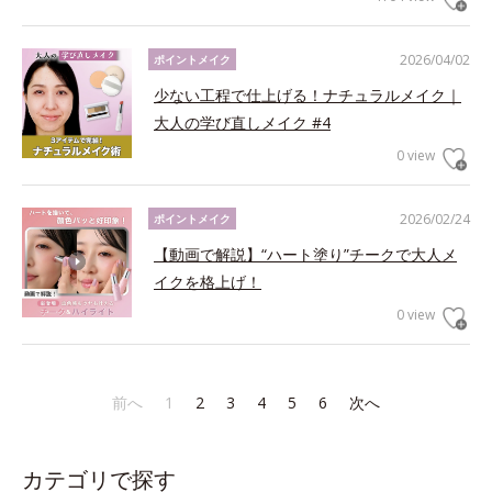
2026/04/02
ポイントメイク
少ない工程で仕上げる！ナチュラルメイク｜
大人の学び直しメイク #4
0 view
2026/02/24
ポイントメイク
【動画で解説】“ハート塗り”チークで大人メ
イクを格上げ！
0 view
前へ
1
2
3
4
5
6
次へ
カテゴリで探す