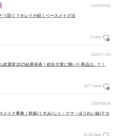
2026/07/02
ク
どう防ぐ？キレイが続くベースメイク法
0 view
2025/11/20
ム総選挙2025結果発表！総合大賞に輝いた商品は…？！
4271 view
2025/03/28
スメイク事典｜乾燥/くすみ/シミ・クマ・ほうれい線/テカ
6128 view