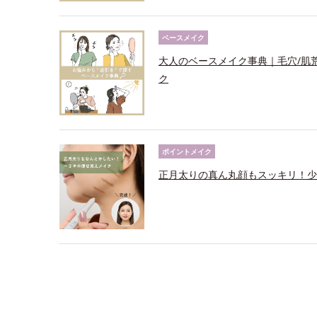
ベースメイク
大人のベースメイク事典｜毛穴/肌
ク
ポイントメイク
正月太りの真ん丸顔もスッキリ！少