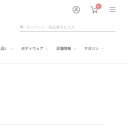
0
検
索
食品）
ボディウェア
店舗情報
マガジン