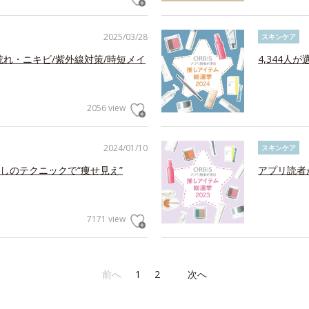
2025/03/28
スキンケア
荒れ・ニキビ/紫外線対策/時短メイ
4,344人
2056 view
2024/01/10
スキンケア
しのテクニックで“痩せ見え”
アプリ読者
7171 view
前へ
1
2
次へ