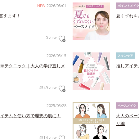
NEW
2026/08/01
ポイントメイ
答えます！
夏くずれを
0 view
2026/05/15
スキンケア
単テクニック｜大人の学び直しメ
推しアイテ
4549 view
2025/03/28
ベースメイク
イテムと使い方で理想の肌に！
大人のベー
リ編
4514 view