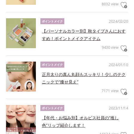
8032 view
2024/02/20
ポイントメイク
【パーソナルカラー別】秋タイプさんにおす
すめ！ポイントメイクアイテム
9430 view
2024/01/10
ポイントメイク
正月太りの真ん丸顔もスッキリ！少しのテク
ニックで“痩せ見え”
7171 view
2023/11/14
ポイントメイク
【年代・お悩み別】オルビス社員の“推し
色”リップ紹介します！