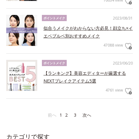
16634 view
2023/08/31
ポイントメイク
似合うメイクがわからない方必見！顔立ち×イ
エベブルベ別おすすめメイク
47088 view
2023/06/20
ポイントメイク
【ランキング】美容エディターが厳選する
NEXTブレイクアイテム5選
4761 view
前へ
1
2
3
次へ
カテゴリで探す