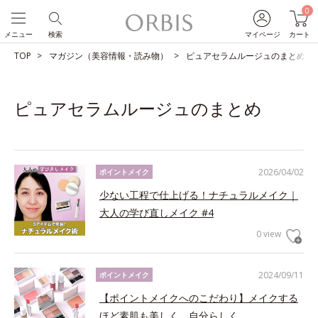
0
メニュー
検索
マイページ
カート
TOP
マガジン（美容情報・読み物）
ピュアセラムルージュのまとめ
ピュアセラムルージュのまとめ
2026/04/02
ポイントメイク
少ない工程で仕上げる！ナチュラルメイク｜
大人の学び直しメイク #4
0 view
2024/09/11
ポイントメイク
【ポイントメイクへのこだわり】メイクする
ほど素肌も美しく、自分らしく