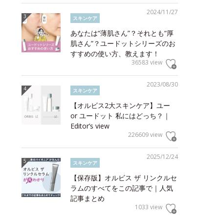
2024/11/27
スキンケア
あなたは“薄肌さん”？それとも“厚
肌さん”？ユードットシリーズのお
すすめの使い方、教えます！
36583 view
2023/08/30
スキンケア
【オルビス2大スキンケア】ユー
or ユードット 私にはどっち？｜
Editor’s view
226609 view
2025/12/24
スキンケア
【保存版】オルビス ザ リンクルセ
ラムのすべてをこの記事で｜人気
記事まとめ
1033 view