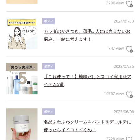
3290 view
2024/01/30
ボディ
カラダのかさつき、薄毛…人には言えないお
悩み、一緒に考えます！
747 view
2023/07/26
ボディ
【これ使って！】地味だけどスゴイ実用派ア
イテム5選
10767 view
2023/06/06
ボディ
名品ふわふわクリームをバスト＆デコルテに
使ったらイイコトずくめ！
3728 view