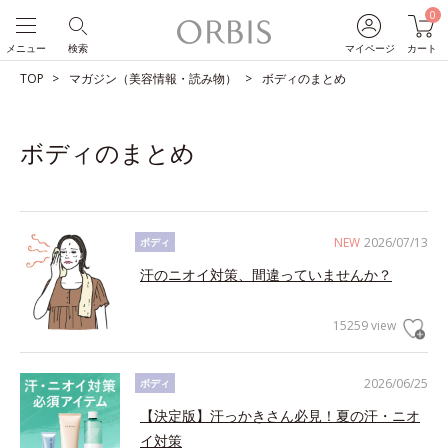
0
メニュー
検索
マイページ
カート
TOP
マガジン（美容情報・読み物）
ボディのまとめ
ボディのまとめ
NEW
2026/07/13
ボディ
汗のニオイ対策、間違っていませんか？
15259 view
2026/06/25
ボディ
【決定版】汗っかきさん必見！夏の汗・ニオ
イ対策