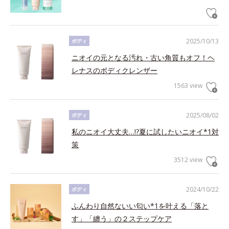
2025/10/13
ボディ
ニオイの元となる汚れ・古い角質もオフ！ヘ
レナスのボディクレンザー
1563 view
2025/08/02
ボディ
私のニオイ大丈夫…!?夏に試したいニオイ*1対
策
3512 view
2024/10/22
ボディ
ふんわり自然ないい匂い*1を叶える「落と
す」「纏う」の２ステップケア