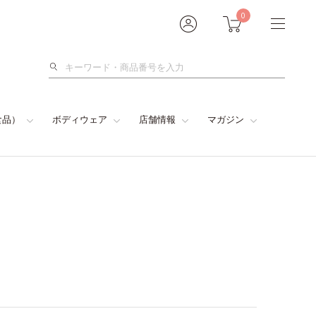
0
検
索
食品）
ボディウェア
店舗情報
マガジン