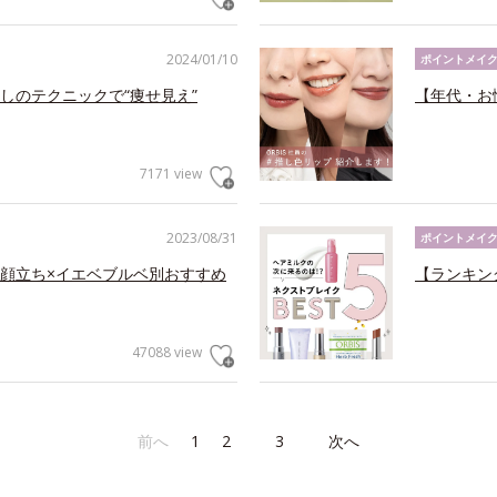
2024/01/10
ポイントメイ
しのテクニックで“痩せ見え”
【年代・お
7171 view
2023/08/31
ポイントメイ
顔立ち×イエベブルベ別おすすめ
【ランキン
47088 view
前へ
1
2
3
次へ