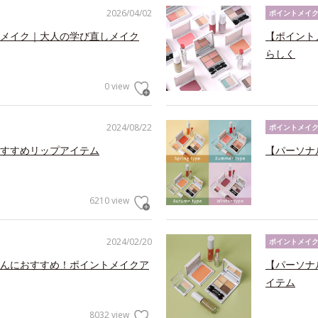
2026/04/02
ポイントメイ
メイク｜大人の学び直しメイク
【ポイント
らしく
0 view
2024/08/22
ポイントメイ
すすめリップアイテム
【パーソナ
6210 view
2024/02/20
ポイントメイ
んにおすすめ！ポイントメイクア
【パーソナ
イテム
8032 view