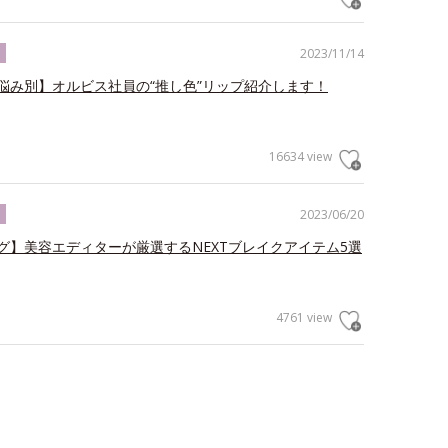
2023/11/14
ク
悩み別】オルビス社員の“推し色”リップ紹介します！
16634 view
2023/06/20
ク
グ】美容エディターが厳選するNEXTブレイクアイテム5選
4761 view