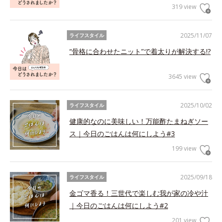
319 view
2025/11/07
ライフスタイル
“骨格に合わせたニット”で着太りが解決する!?
3645 view
2025/10/02
ライフスタイル
健康的なのに美味しい！万能酢たまねぎソー
ス｜今日のごはんは何にしよう#3
199 view
2025/09/18
ライフスタイル
金ゴマ香る！三世代で楽しむ我が家の冷や汁
｜今日のごはんは何にしよう#2
201 view