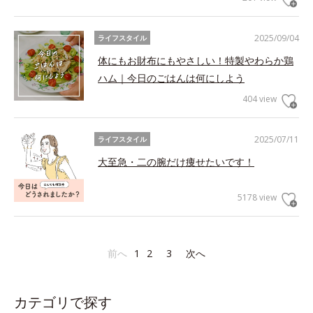
2025/09/04
ライフスタイル
体にもお財布にもやさしい！特製やわらか鶏
ハム｜今日のごはんは何にしよう
404 view
2025/07/11
ライフスタイル
大至急・二の腕だけ痩せたいです！
5178 view
前へ
1
2
3
次へ
カテゴリで探す