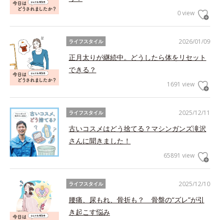
0 view
2026/01/09
ライフスタイル
正月太りが継続中。どうしたら体をリセット
できる？
1691 view
2025/12/11
ライフスタイル
古いコスメはどう捨てる？マシンガンズ滝沢
さんに聞きました！
65891 view
2025/12/10
ライフスタイル
腰痛、尿もれ、骨折も？ 骨盤の“ズレ”が引
き起こす悩み