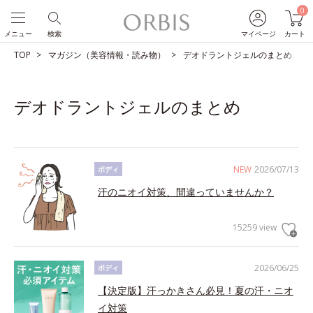
0
メニュー
検索
マイページ
カート
TOP
マガジン（美容情報・読み物）
デオドラントジェルのまとめ
デオドラントジェルのまとめ
NEW
2026/07/13
ボディ
汗のニオイ対策、間違っていませんか？
15259 view
2026/06/25
ボディ
【決定版】汗っかきさん必見！夏の汗・ニオ
イ対策