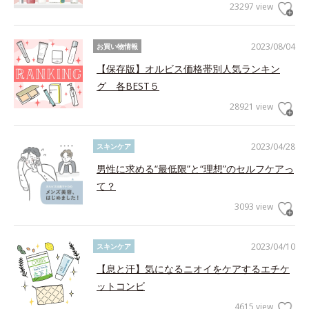
23297 view
2023/08/04
お買い物情報
【保存版】オルビス価格帯別人気ランキン
グ 各BEST５
28921 view
2023/04/28
スキンケア
男性に求める“最低限”と“理想”のセルフケアっ
て？
3093 view
2023/04/10
スキンケア
【息と汗】気になるニオイをケアするエチケ
ットコンビ
4615 view