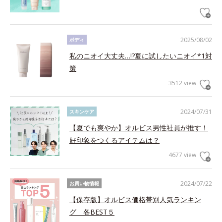
2025/08/02
ボディ
私のニオイ大丈夫…!?夏に試したいニオイ*1対
策
3512 view
2024/07/31
スキンケア
【夏でも爽やか】オルビス男性社員が推す！
好印象をつくるアイテムは？
4677 view
2024/07/22
お買い物情報
【保存版】オルビス価格帯別人気ランキン
グ 各BEST５