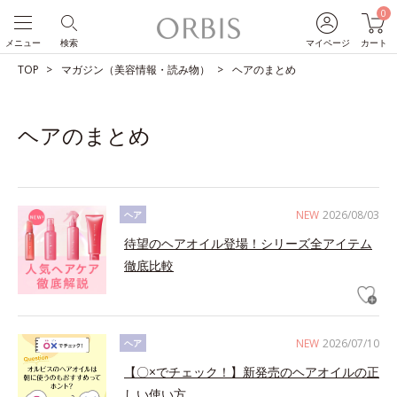
0
メニュー
検索
マイページ
カート
TOP
マガジン（美容情報・読み物）
ヘアのまとめ
ヘアのまとめ
NEW
2026/08/03
ヘア
待望のヘアオイル登場！シリーズ全アイテム
徹底比較
NEW
2026/07/10
ヘア
【〇×でチェック！】新発売のヘアオイルの正
しい使い方