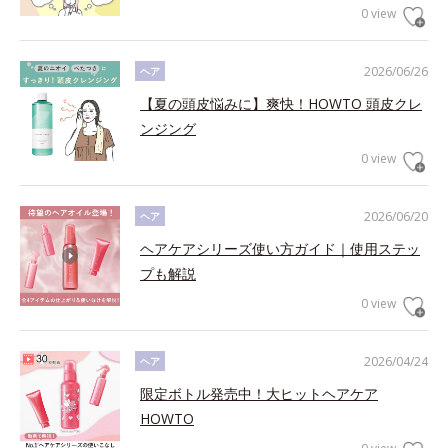
0 view
2026/06/26
ヘア
【夏の頭皮悩みに】爽快！HOWTO 頭皮クレ
ンジング
0 view
2026/06/20
ヘア
ヘアケアシリーズ使い方ガイド｜使用ステッ
プも解説
0 view
2026/04/24
ヘア
限定ボトル発売中！大ヒットヘアケア
HOWTO