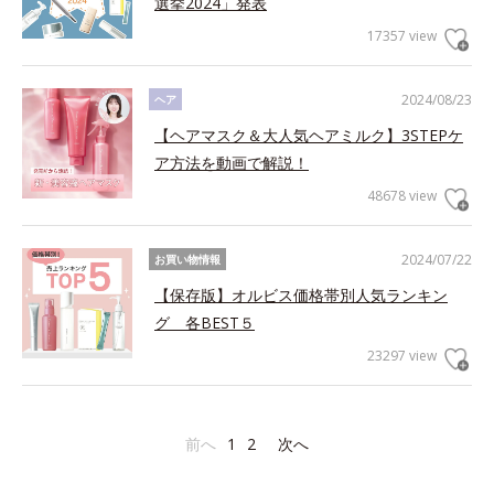
選挙2024」発表
17357 view
2024/08/23
ヘア
【ヘアマスク＆大人気ヘアミルク】3STEPケ
ア方法を動画で解説！
48678 view
2024/07/22
お買い物情報
【保存版】オルビス価格帯別人気ランキン
グ 各BEST５
23297 view
前へ
1
2
次へ