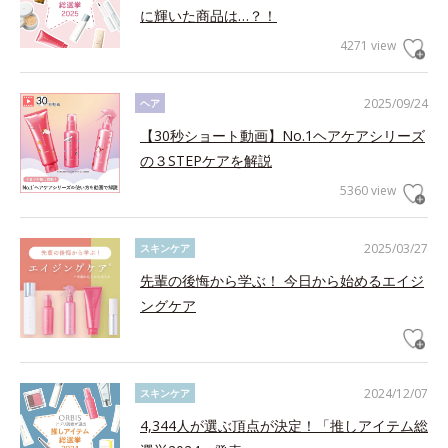
に輝いた商品は…？！
4271 view
2025/09/24
ヘア
【30秒ショート動画】No.1ヘアケアシリーズ
の３STEPケアを解説
5360 view
2025/03/27
スキンケア
先輩の後悔から学ぶ！ 今日から始めるエイジ
ングケア
2024/12/07
スキンケア
4,344人が選ぶ頂点が決定！「推しアイテム総