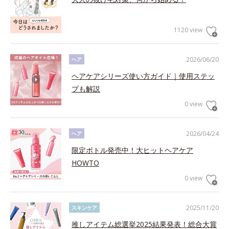
1120 view
2026/06/20
ヘア
ヘアケアシリーズ使い方ガイド｜使用ステッ
プも解説
0 view
2026/04/24
ヘア
限定ボトル発売中！大ヒットヘアケア
HOWTO
0 view
2025/11/20
スキンケア
推しアイテム総選挙2025結果発表！総合大賞