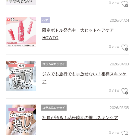
0 view
2026/04/24
ヘア
限定ボトル発売中！大ヒットヘアケア
HOWTO
0 view
2026/04/03
コラム&エッセイ
ジムでも旅行でも手放せない！相棒スキンケ
ア
0 view
2026/03/05
コラム&エッセイ
社員が語る！花粉時期の推しスキンケア
0 view