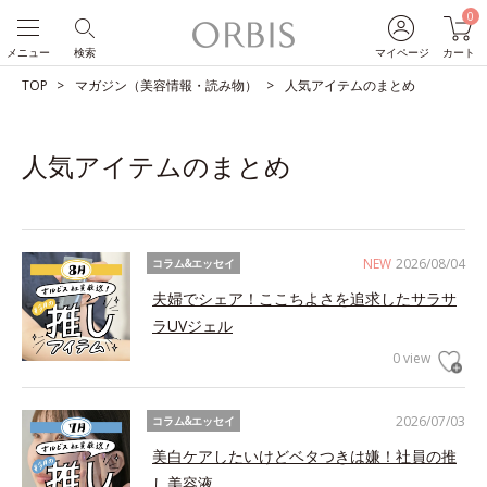
0
メニュー
検索
マイページ
カート
TOP
マガジン（美容情報・読み物）
人気アイテムのまとめ
人気アイテムのまとめ
NEW
2026/08/04
コラム&エッセイ
夫婦でシェア！ここちよさを追求したサラサ
ラUVジェル
0 view
2026/07/03
コラム&エッセイ
美白ケアしたいけどベタつきは嫌！社員の推
し美容液