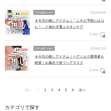
2026/02/05
コラム&エッセイ
＃今月の推しアイテム｜「ニキビ予防にはコ
レ！」と迷わず選ぶスキンケア
0 view
2026/01/05
コラム&エッセイ
＃今月の推しアイテム｜ヘアミルク愛用者も
絶賛！お風呂で使うヘアマスク
0 view
前へ
1
2
3
4
5
6
次へ
カテゴリで探す