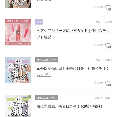
0 view
2026/06/20
ヘア
ヘアケアシリーズ使い方ガイド｜使用ステッ
プも解説
0 view
2026/06/05
コラム&エッセイ
紫外線が強い日も手軽に対策！社員イチオシ
パウダー
0 view
2026/05/01
コラム&エッセイ
肌に罪悪感がある日こそ！お助け洗顔料