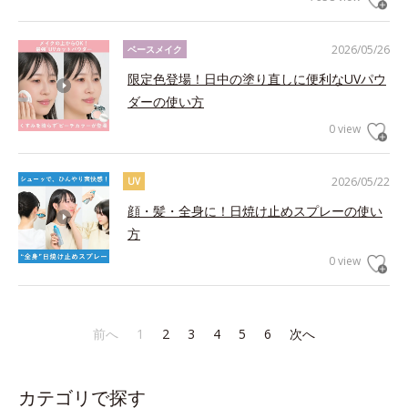
2026/05/26
ベースメイク
限定色登場！日中の塗り直しに便利なUVパウ
ダーの使い方
0 view
2026/05/22
UV
顔・髪・全身に！日焼け止めスプレーの使い
方
0 view
前へ
1
2
3
4
5
6
次へ
カテゴリで探す