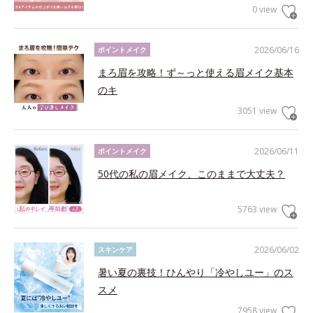
0 view
2026/06/16
ポイントメイク
まろ眉を攻略！ず～っと使える眉メイク基本
のキ
3051 view
2026/06/11
ポイントメイク
50代の私の眉メイク、このままで大丈夫？
5763 view
2026/06/02
スキンケア
暑い夏の裏技！ひんやり「冷やしユー」のス
スメ
7958 view