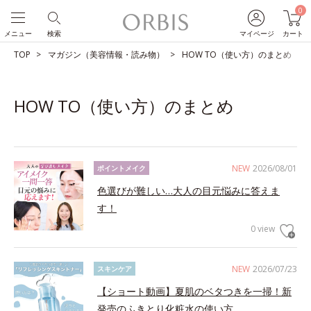
0
メニュー
検索
マイページ
カート
TOP
マガジン（美容情報・読み物）
HOW TO（使い方）のまとめ
HOW TO（使い方）のまとめ
NEW
2026/08/01
ポイントメイク
色選びが難しい…大人の目元悩みに答えま
す！
0 view
NEW
2026/07/23
スキンケア
【ショート動画】夏肌のベタつきを一掃！新
発売のふきとり化粧水の使い方