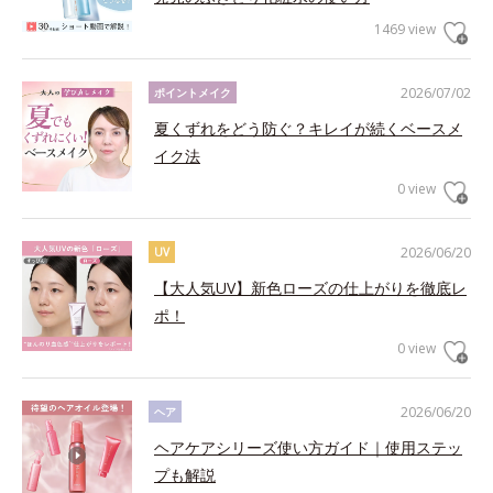
1469 view
2026/07/02
ポイントメイク
夏くずれをどう防ぐ？キレイが続くベースメ
イク法
0 view
2026/06/20
UV
【大人気UV】新色ローズの仕上がりを徹底レ
ポ！
0 view
2026/06/20
ヘア
ヘアケアシリーズ使い方ガイド｜使用ステッ
プも解説