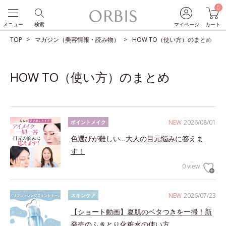
0
メニュー
検索
マイページ
カート
TOP
マガジン（美容情報・読み物）
HOW TO（使い方）のまとめ
HOW TO（使い方）のまとめ
NEW
2026/08/01
ポイントメイク
色選びが難しい…大人の目元悩みに答えま
す！
0 view
NEW
2026/07/23
スキンケア
【ショート動画】夏肌のベタつきを一掃！新
発売のふきとり化粧水の使い方