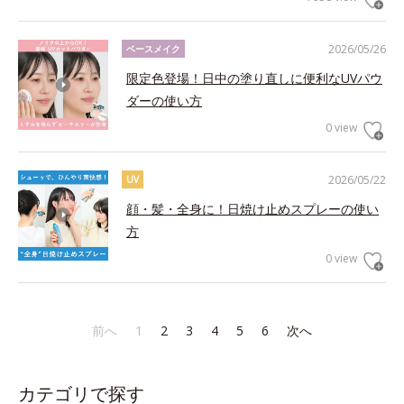
2026/05/26
ベースメイク
限定色登場！日中の塗り直しに便利なUVパウ
ダーの使い方
0 view
2026/05/22
UV
顔・髪・全身に！日焼け止めスプレーの使い
方
0 view
前へ
1
2
3
4
5
6
次へ
カテゴリで探す