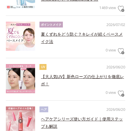
1469 view
2026/07/02
ポイントメイク
夏くずれをどう防ぐ？キレイが続くベースメ
イク法
0 view
2026/06/20
UV
【大人気UV】新色ローズの仕上がりを徹底レ
ポ！
0 view
2026/06/20
ヘア
ヘアケアシリーズ使い方ガイド｜使用ステッ
プも解説