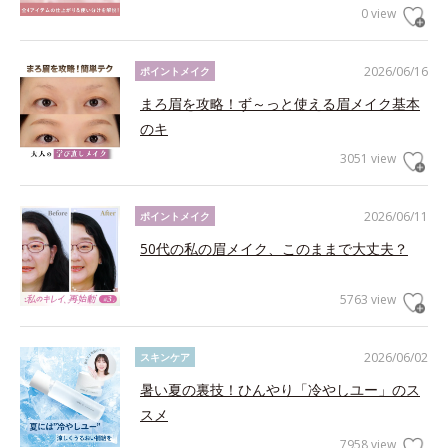
0 view
2026/06/16
ポイントメイク
まろ眉を攻略！ず～っと使える眉メイク基本
のキ
3051 view
2026/06/11
ポイントメイク
50代の私の眉メイク、このままで大丈夫？
5763 view
2026/06/02
スキンケア
暑い夏の裏技！ひんやり「冷やしユー」のス
スメ
7958 view