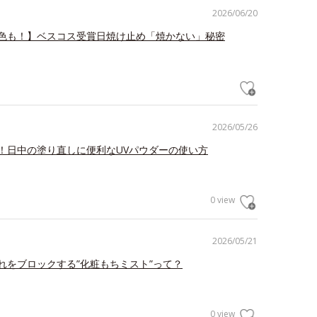
2026/06/20
色も！】ベスコス受賞日焼け止め「焼かない」秘密
2026/05/26
！日中の塗り直しに便利なUVパウダーの使い方
0 view
2026/05/21
れをブロックする”化粧もちミスト”って？
0 view