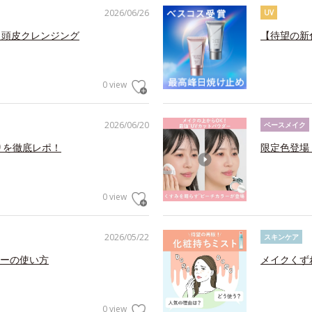
2026/06/26
UV
 頭皮クレンジング
【待望の新
0 view
2026/06/20
ベースメイク
りを徹底レポ！
限定色登場
0 view
2026/05/22
スキンケア
ーの使い方
メイクくず
0 view