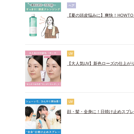
ヘア
【夏の頭皮悩みに】爽快！HOWTO
UV
【大人気UV】新色ローズの仕上が
UV
顔・髪・全身に！日焼け止めスプレ