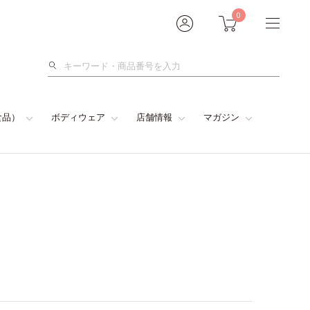
0
検
索
食品）
ボディウェア
店舗情報
マガジン