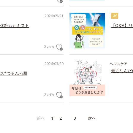
2026/05/21
UV
化粧もちミスト
【Q&A】
0 view
2026/03/20
ヘルスケア
最近なんだ
ス*つるんっ肌
0 view
前へ
1
2
3
次へ