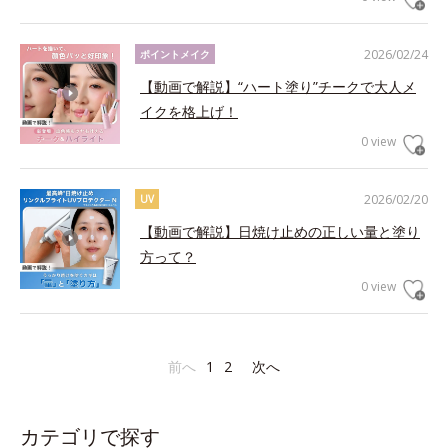
2026/02/24
ポイントメイク
【動画で解説】“ハート塗り”チークで大人メ
イクを格上げ！
0 view
2026/02/20
UV
【動画で解説】日焼け止めの正しい量と塗り
方って？
0 view
前へ
1
2
次へ
カテゴリで探す