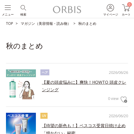
0
メニュー
検索
マイページ
カート
TOP
マガジン（美容情報・読み物）
秋のまとめ
秋のまとめ
2026/06/26
ヘア
【夏の頭皮悩みに】爽快！HOWTO 頭皮クレ
ンジング
0 view
2026/06/20
UV
【待望の新色も！】ベスコス受賞日焼け止め
「焼かない」秘密