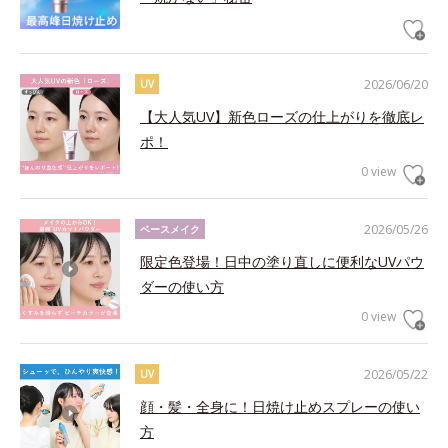
2026/06/20
UV
【大人気UV】新色ローズの仕上がりを徹底レ
ポ！
0 view
2026/05/26
ベースメイク
限定色登場！日中の塗り直しに便利なUVパウ
ダーの使い方
0 view
2026/05/22
UV
顔・髪・全身に！日焼け止めスプレーの使い
方