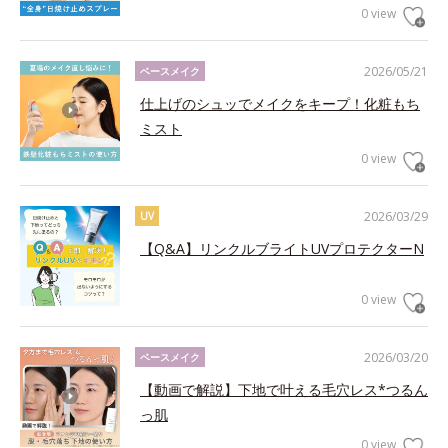
0 view
2026/05/21
ベースメイク
仕上げのシュッでメイクをキープ！化粧もち
ミスト
0 view
2026/03/29
UV
【Q&A】リンクルブライトUVプロテクターN
0 view
2026/03/20
ベースメイク
【動画で解説】下地で叶える毛穴レス*つるん
っ肌
0 view