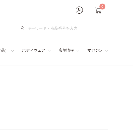
0
検
索
食品）
ボディウェア
店舗情報
マガジン