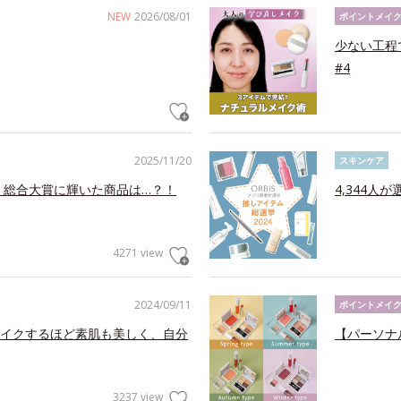
NEW
2026/08/01
ポイントメイ
少ない工程
#4
2025/11/20
スキンケア
！総合大賞に輝いた商品は…？！
4,344人
4271 view
2024/09/11
ポイントメイ
イクするほど素肌も美しく、自分
【パーソナ
3237 view