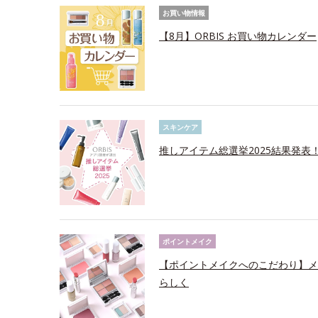
お買い物情報
【8月】ORBIS お買い物カレンダー
スキンケア
推しアイテム総選挙2025結果発表
ポイントメイク
【ポイントメイクへのこだわり】メ
らしく