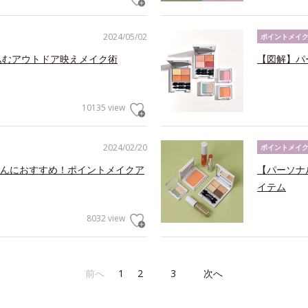
2024/05/02
ポイントメイ
込むアウトドア映えメイク術
【図解】パ
10135 view
2024/02/20
ポイントメイ
んにおすすめ！ポイントメイクア
【パーソナ
イテム
8032 view
前へ
1
2
3
次へ