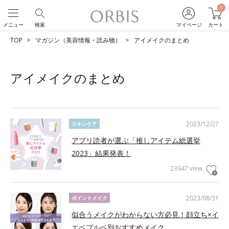
0
メニュー
検索
マイページ
カート
TOP
マガジン（美容情報・読み物）
アイメイクのまとめ
アイメイクのまとめ
2023/12/27
スキンケア
アプリ読者が選ぶ「推しアイテム総選挙
2023」結果発表！
23947 view
2023/08/31
ポイントメイク
似合うメイクがわからない方必見！顔立ち×イ
エベブルベ別おすすめメイク