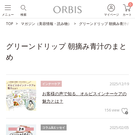
0
メニュー
検索
マイページ
カート
TOP
マガジン（美容情報・読み物）
グリーンドリップ 朝摘み青汁のま
グリーンドリップ 朝摘み青汁のまと
め
2025/12/19
インナーケア
お客様の声で知る、オルビスインナーケアの
魅力とは？
156 view
2025/02/05
コラム&エッセイ