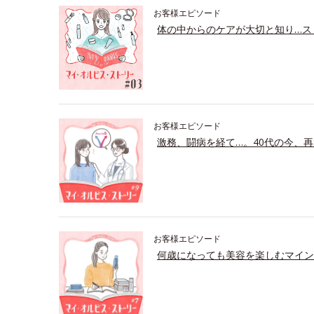
お客様エピソード
体の中からのケアが大切と知り…ス
お客様エピソード
激務、闘病を経て…。40代の今、再
お客様エピソード
何歳になっても美容を楽しむマイン