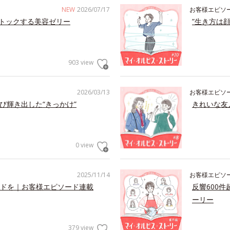
NEW
2026/07/17
お客様エピソ
トックする美容ゼリー
”生き方は
903 view
2026/03/13
お客様エピソ
び輝き出した“きっかけ”
きれいな友
0 view
2025/11/14
お客様エピソ
ドを｜お客様エピソード連載
反響600
ーリー
379 view