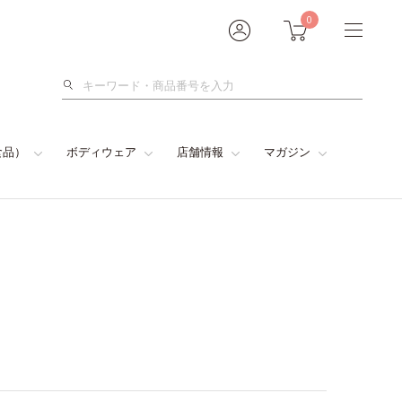
0
検
索
食品）
ボディウェア
店舗情報
マガジン