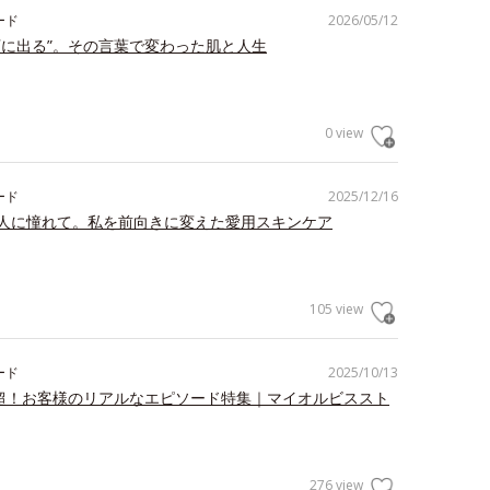
ード
2026/05/12
顔に出る”。その言葉で変わった肌と人生
0 view
ード
2025/12/16
人に憧れて。私を前向きに変えた愛用スキンケア
105 view
ード
2025/10/13
件超！お客様のリアルなエピソード特集｜マイオルビススト
276 view