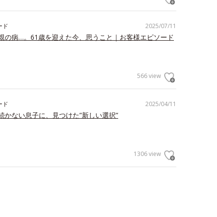
ード
2025/07/11
親の病…。61歳を迎えた今、思うこと｜お客様エピソード
566 view
ード
2025/04/11
続かない息子に、見つけた”新しい選択”
1306 view