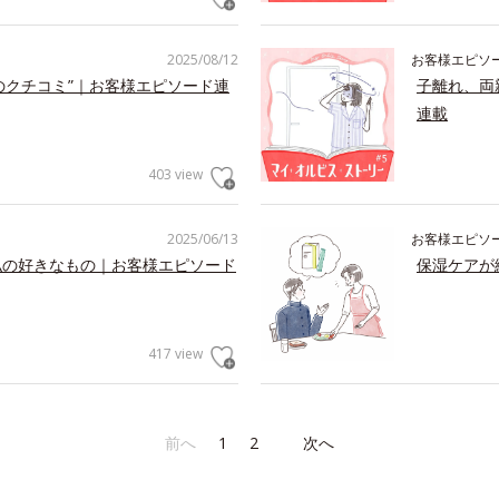
2025/08/12
お客様エピソ
のクチコミ”｜お客様エピソード連
子離れ、両
連載
403 view
2025/06/13
お客様エピソ
私の好きなもの｜お客様エピソード
保湿ケアが
417 view
前へ
1
2
次へ