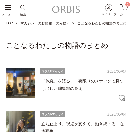
0
メニュー
検索
マイページ
カート
TOP
マガジン（美容情報・読み物）
ことなるわたしの物語のまとめ
ことなるわたしの物語のまとめ
2026/05/07
コラム&エッセイ
「休息」を語る、一夜限りのスナックで見つ
け出した編集部の答え
2026/05/04
コラム&エッセイ
立ち止まり、視点を変えて、動き続ける 在
本彌生