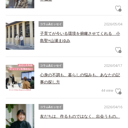
2026/05/04
コラム&エッセイ
子育てが今いる環境を俯瞰させてくれる 小
島聖×山瀬まゆみ
2026/04/17
コラム&エッセイ
心身の不調も、暮らしの悩みも。あなたの記
事の探し方
44 view
2026/04/16
コラム&エッセイ
友だちは、作るものではなく、出会うもの。