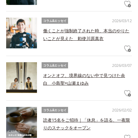
2026/03/12
コラム&エッセイ
働くことが強制終了された時、本当のやりた
いことが見えた 勅使川原真衣
2026/03/07
コラム&エッセイ
オンとオフ、境界線のない中で見つけた余
白 小島聖×山瀬まゆみ
2026/02/02
コラム&エッセイ
読者15名をご招待｜「休息」を語る、一夜限
りのスナックをオープン