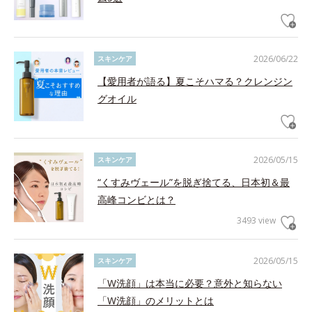
2026/06/22
スキンケア
【愛用者が語る】夏こそハマる？クレンジン
グオイル
2026/05/15
スキンケア
“くすみヴェール”を脱ぎ捨てる、日本初＆最
高峰コンビとは？
3493 view
2026/05/15
スキンケア
「W洗顔」は本当に必要？意外と知らない
「W洗顔」のメリットとは