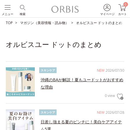
0
メニュー
検索
マイページ
カート
TOP
マガジン（美容情報・読み物）
オルビスユー ドットのまとめ
オルビスユー ドットのまとめ
NEW
2026/07/30
スキンケア
沖縄のBAが解説！夏もユードットがおすすめ
な理由
0 view
NEW
2026/07/28
スキンケア
日差し強まる夏のピンチに！美白ケアアイテ
ム5選