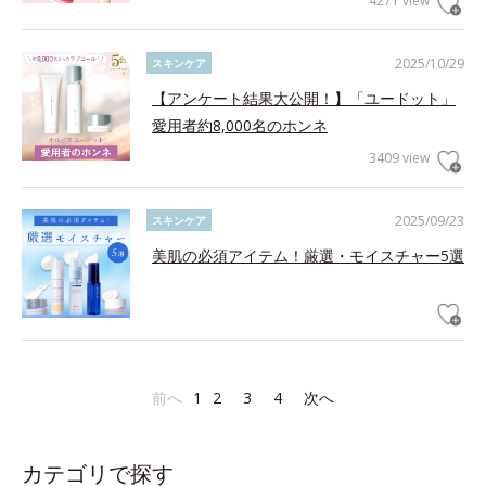
4271 view
2025/10/29
スキンケア
【アンケート結果大公開！】「ユードット」
愛用者約8,000名のホンネ
3409 view
2025/09/23
スキンケア
美肌の必須アイテム！厳選・モイスチャー5選
前へ
1
2
3
4
次へ
カテゴリで探す