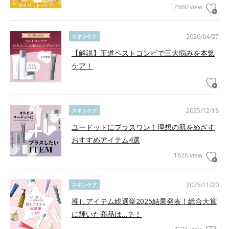
7660 view
2026/04/27
スキンケア
【解説】王道ベストコンビで三大悩みを本気
ケア！
2025/12/18
スキンケア
ユードットにプラスワン！理想の肌をめざす
おすすめアイテム4選
1828 view
2025/11/20
スキンケア
推しアイテム総選挙2025結果発表！総合大賞
に輝いた商品は…？！