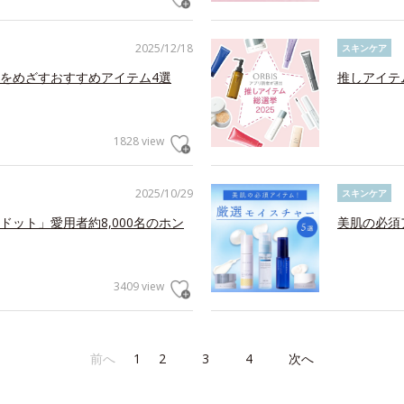
2025/12/18
スキンケア
をめざすおすすめアイテム4選
推しアイテ
1828 view
2025/10/29
スキンケア
ット」愛用者約8,000名のホン
美肌の必須
3409 view
前へ
1
2
3
4
次へ