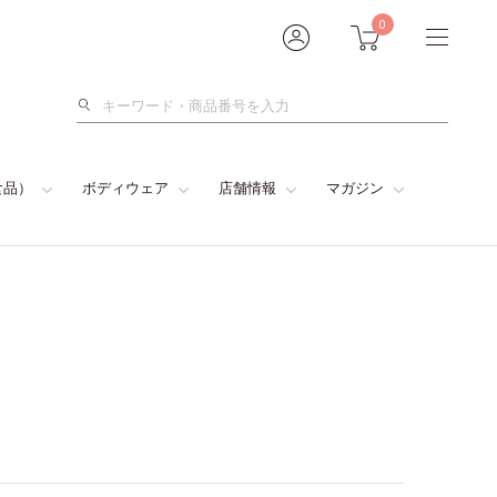
0
検
索
食品）
ボディウェア
店舗情報
マガジン