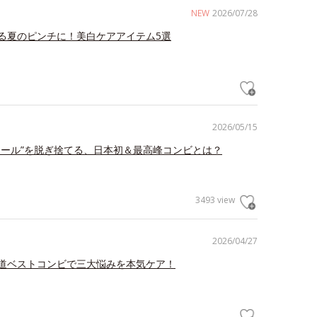
NEW
2026/07/28
る夏のピンチに！美白ケアアイテム5選
2026/05/15
ェール”を脱ぎ捨てる、日本初＆最高峰コンビとは？
3493 view
2026/04/27
道ベストコンビで三大悩みを本気ケア！