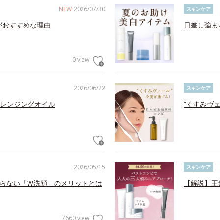
NEW
2026/07/30
スキンケア
がおすすめな理由
日差し強ま
0 view
2026/06/22
スキンケア
レンジングオイル
“くすみヴ
2026/05/15
スキンケア
らない「W洗顔」のメリットとは
【解説】王
7660 view