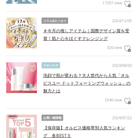
17357 view
2024/12/05
コラム&エッセイ
＃今月の推しアイテム｜国際デザイン賞を受
賞！肌と心をほぐすクレンジング
320 view
2024/09/30
スキンケア
洗顔で肌が変わる？大人世代から人気「オル
ビスユー ドットフォーミングウォッシュ」の
魅力とは
2340 view
2024/07/22
お買い物情報
【保存版】オルビス価格帯別人気ランキン
グ 各BEST５