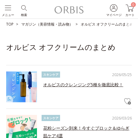
0
メニュー
検索
マイページ
カート
TOP
マガジン（美容情報・読み物）
オルビス オフクリームのまとめ
オルビス オフクリームのまとめ
2026/05/25
スキンケア
オルビスのクレンジング5種を徹底比較！
2026/03/26
スキンケア
花粉シーズン到来！今すぐブロック＆ゆらぎ
肌ケア4選