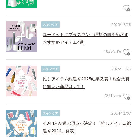
2025/12/18
スキンケア
ユードットにプラスワン！理想の肌をめざす
おすすめアイテム4選
1828 view
2025/11/20
スキンケア
推しアイテム総選挙2025結果発表！総合大賞
に輝いた商品は…？！
4271 view
2024/12/07
スキンケア
4,344人が選ぶ頂点が決定！「推しアイテム総
選挙2024」発表