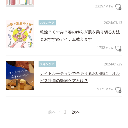
23297 view
2024/03/13
スキンケア
乾燥？くすみ？春のゆらぎ肌を乗り切る方法
＆おすすめアイテム教えます！
1732 view
2024/01/29
スキンケア
ナイトルーティンで全身うるおい肌に！オル
ビス社員の徹底ケアとは？
5371 view
前へ
1
2
次へ