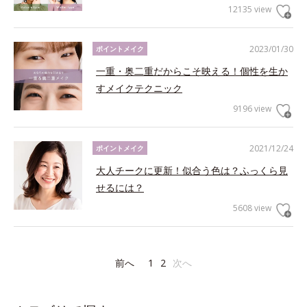
12135 view
2023/01/30
ポイントメイク
一重・奥二重だからこそ映える！個性を生か
すメイクテクニック
9196 view
2021/12/24
ポイントメイク
大人チークに更新！似合う色は？ふっくら見
せるには？
5608 view
前へ
1
2
次へ