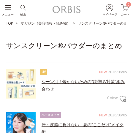
0
メニュー
検索
マイページ
カート
TOP
マガジン（美容情報・読み物）
サンスクリーン®パウダーのまと
サンスクリーン®パウダーのまとめ
NEW
2026/08/05
UV
シーン別！焼かないための“鉄壁UV対策”組み
合わせ
0 view
NEW
2026/08/05
ベースメイク
汗・皮脂に負けない！夏の“ここだけ”メイク
術