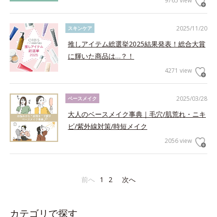
9765 view
2025/11/20
スキンケア
推しアイテム総選挙2025結果発表！総合大賞
に輝いた商品は…？！
4271 view
2025/03/28
ベースメイク
大人のベースメイク事典｜毛穴/肌荒れ・ニキ
ビ/紫外線対策/時短メイク
2056 view
前へ
1
2
次へ
カテゴリで探す