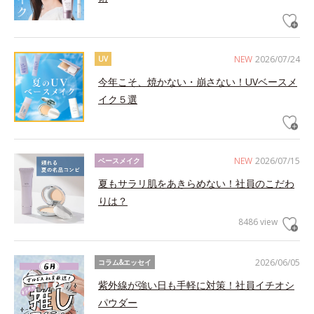
NEW
2026/07/24
UV
今年こそ、焼かない・崩さない！UVベースメ
イク５選
NEW
2026/07/15
ベースメイク
夏もサラリ肌をあきらめない！社員のこだわ
りは？
8486 view
2026/06/05
コラム&エッセイ
紫外線が強い日も手軽に対策！社員イチオシ
パウダー