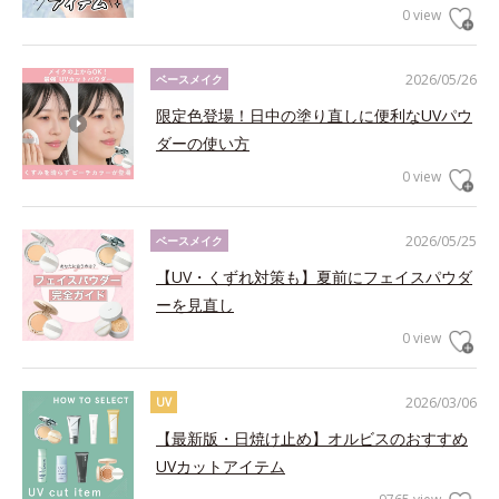
0 view
2026/05/26
ベースメイク
限定色登場！日中の塗り直しに便利なUVパウ
ダーの使い方
0 view
2026/05/25
ベースメイク
【UV・くずれ対策も】夏前にフェイスパウダ
ーを見直し
0 view
2026/03/06
UV
【最新版・日焼け止め】オルビスのおすすめ
UVカットアイテム